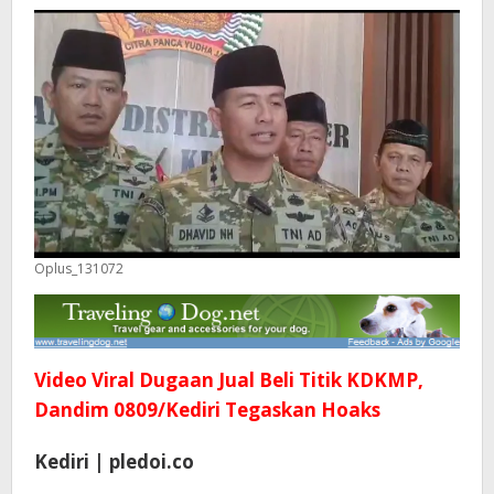
0809/Kediri
Tegaskan
Hoaks
Oplus_131072
Video Viral Dugaan Jual Beli Titik KDKMP,
Dandim 0809/Kediri Tegaskan Hoaks
Kediri | pledoi.co