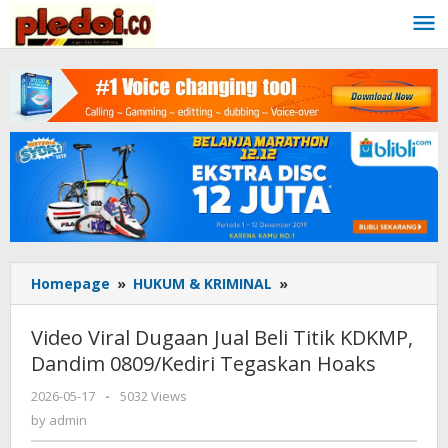
Skip
to
content
Homepage
»
HUKUM & KRIMINAL
»
Video
Viral
Dugaan
Video Viral Dugaan Jual Beli Titik KDKMP,
Jual
Dandim 0809/Kediri Tegaskan Hoaks
Beli
Titik
2026-05-17
by
-
5032 Views
KDKMP,
admin
by
admin
Dandim