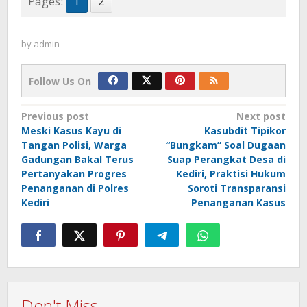
Pages:
1
2
by
admin
Follow Us On
Post
Previous post
Next post
Meski Kasus Kayu di
Kasubdit Tipikor
navigation
Tangan Polisi, Warga
“Bungkam” Soal Dugaan
Gadungan Bakal Terus
Suap Perangkat Desa di
Pertanyakan Progres
Kediri, Praktisi Hukum
Penanganan di Polres
Soroti Transparansi
Kediri
Penanganan Kasus
Don't Miss