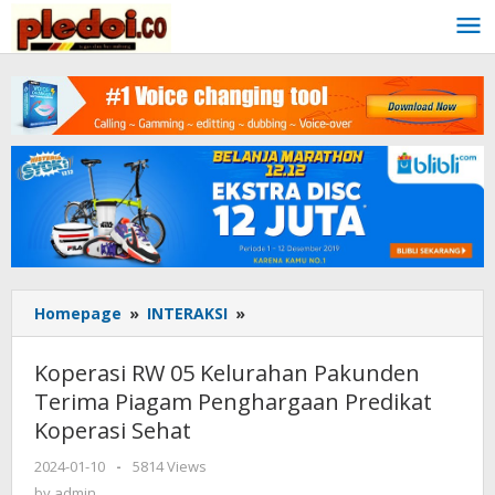
Skip
to
content
Homepage
»
INTERAKSI
»
Koperasi
RW
05
Koperasi RW 05 Kelurahan Pakunden
Kelurahan
Terima Piagam Penghargaan Predikat
Pakunden
Koperasi Sehat
Terima
Piagam
2024-01-10
by
-
5814 Views
Penghargaan
admin
by
admin