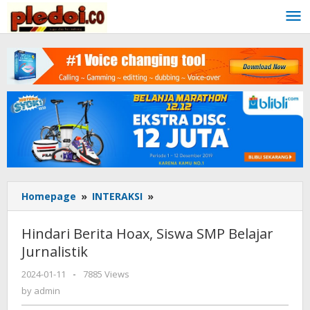
Skip
to
content
Homepage
»
INTERAKSI
»
Hindari
Berita
Hoax,
Hindari Berita Hoax, Siswa SMP Belajar
Siswa
Jurnalistik
SMP
Belajar
2024-01-11
by
-
7885 Views
Jurnalistik
admin
by
admin