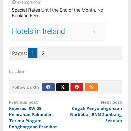
Pages:
1
2
by
admin
Follow Us On
Post
Previous post
Next post
Koperasi RW 05
Cegah Penyalahgunaan
navigation
Kelurahan Pakunden
Narkoba , BNN Sambang
Terima Piagam
Sekolah
Penghargaan Predikat