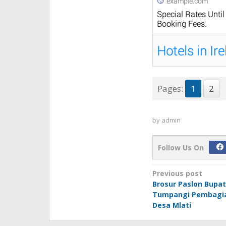
Pages:
1
2
by
admin
Follow Us On
Post
Previous post
Brosur Paslon Bupa
navigation
Tumpangi Pembagia
Desa Mlati