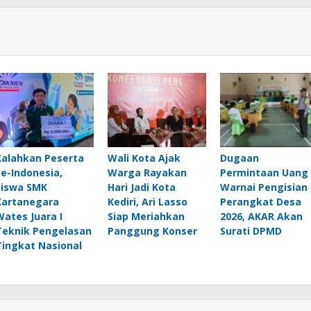
Kalahkan Peserta
Wali Kota Ajak
Dugaan
Se-Indonesia,
Warga Rayakan
Permintaan Uang
Siswa SMK
Hari Jadi Kota
Warnai Pengisian
Kartanegara
Kediri, Ari Lasso
Perangkat Desa
Wates Juara I
Siap Meriahkan
2026, AKAR Akan
Teknik Pengelasan
Panggung Konser
Surati DPMD
Tingkat Nasional