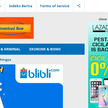
Indeks Berita
Terms of Service
close
& KRIMINAL
EKONOMI & BISNIS
hingya