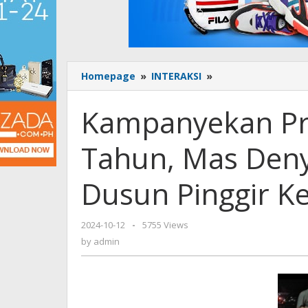
Homepage
»
INTERAKSI
»
Kampanyekan
Program
300
Kampanyekan Pr
Juta
Per
Tahun, Mas Den
Tahun,
Mas
Deny
Dusun Pinggir K
Rela
Menembus
Dusun
2024-10-12
by
-
5755 Views
Pinggir
admin
by
admin
Kebun
Karet