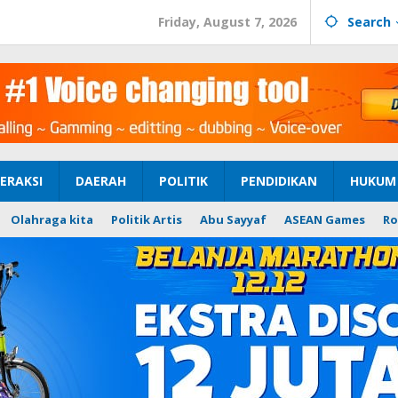
Friday, August 7, 2026
Search
ERAKSI
DAERAH
POLITIK
PENDIDIKAN
HUKUM 
Olahraga kita
Politik Artis
Abu Sayyaf
ASEAN Games
Ro