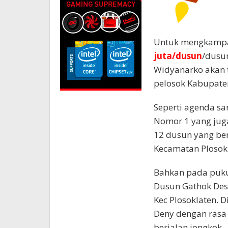
Untuk mengkamp
juta/dusun
/dusun
Widyanarko akan 
pelosok Kabupaten
Seperti agenda sa
Nomor 1 yang jug
12 dusun yang be
Kecamatan Plosokl
Bahkan pada puku
Dusun Gathok De
Kec Plosoklaten. D
Deny dengan rasa
berjalan jongkok.