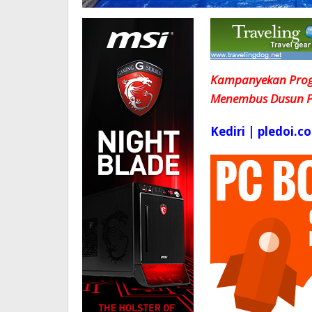
Kampanyekan Progr
Menembus Dusun Pi
Kediri | pledoi.co