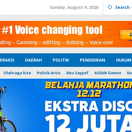
Sunday, August 9, 2026
Search
ERAKSI
DAERAH
POLITIK
PENDIDIKAN
HUKUM 
Olahraga kita
Politik Artis
Abu Sayyaf
ASEAN Games
Ro