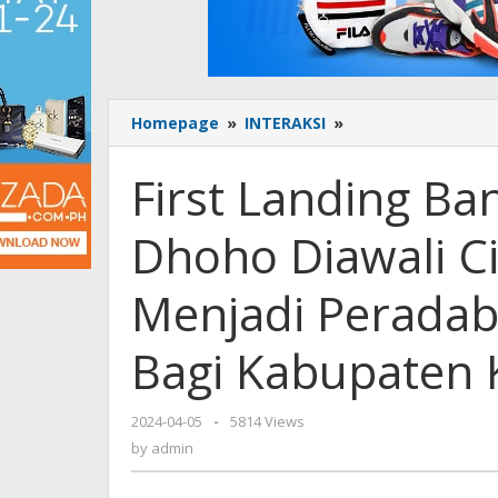
Homepage
»
INTERAKSI
»
First
Landing
Bandara
First Landing Ba
Internasional
Dhoho
Dhoho Diawali Cit
Diawali
Citilink,
Lutfi
Menjadi Peradab
NasDem:
Ini
Bagi Kabupaten K
Menjadi
Peradaban
Baru
2024-04-05
by
-
5814 Views
Tranportasi
admin
by
admin
Bagi
Kabupaten
Kediri