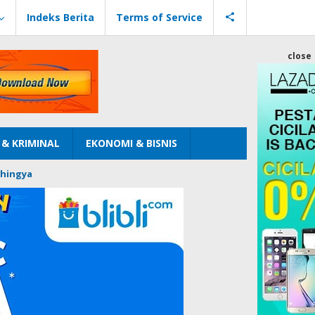
Indeks Berita
Terms of Service
close
& KRIMINAL
EKONOMI & BISNIS
hingya