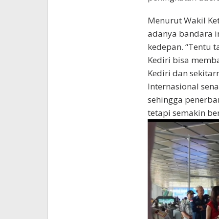
Menurut Wakil Ket
adanya bandara in
kedepan. “Tentu 
Kediri bisa memb
Kediri dan sekita
Internasional sen
sehingga penerban
tetapi semakin ber