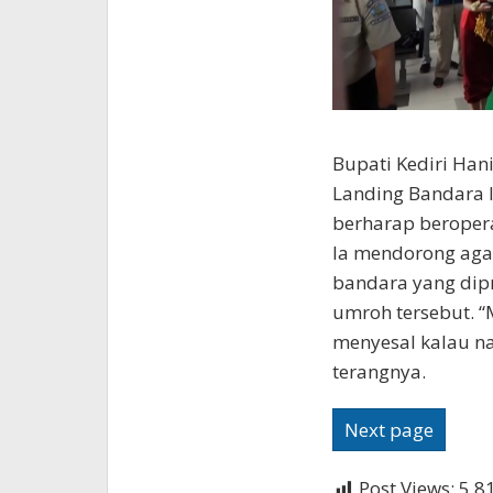
Bupati Kediri Ha
Landing Bandara I
berharap beropera
Ia mendorong agar
bandara yang dip
umroh tersebut. 
menyesal kalau nan
terangnya.
Next page
Post Views:
5,8