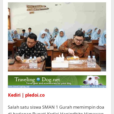
Coba
Makan
Siang
Bergizi
Kediri | pledoi.co
Salah satu siswa SMAN 1 Gurah memimpin doa
di hadapan Bupati Kediri Hanindhito Himawan