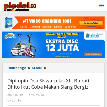
Skip
to
content
Homepage
»
KEDIRI
»
Dipimpin
Doa
Siswa
Dipimpin Doa Siswa kelas XII, Bupati
kelas
Dhito Ikut Coba Makan Siang Bergizi
XII,
Bupati
2024-09-19
by
-
6749 Views
Dhito
admin
by
admin
Ikut