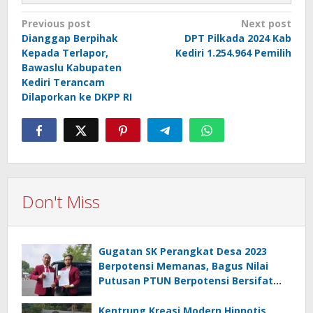
Post
Previous post
Next post
Dianggap Berpihak
DPT Pilkada 2024 Kab
navigation
Kepada Terlapor,
Kediri 1.254.964 Pemilih
Bawaslu Kabupaten
Kediri Terancam
Dilaporkan ke DKPP RI
Don't Miss
Gugatan SK Perangkat Desa 2023
Berpotensi Memanas, Bagus Nilai
Putusan PTUN Berpotensi Bersifat
Erga Omnes
Kentrung Kreasi Modern Hipnotis