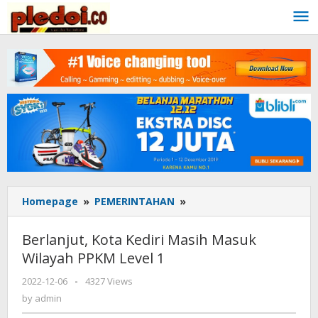
Skip
to
content
Homepage
»
PEMERINTAHAN
»
Berlanjut,
Kota
Kediri
Berlanjut, Kota Kediri Masih Masuk
Masih
Wilayah PPKM Level 1
Masuk
Wilayah
2022-12-06
by
-
4327 Views
PPKM
admin
by
admin
Level