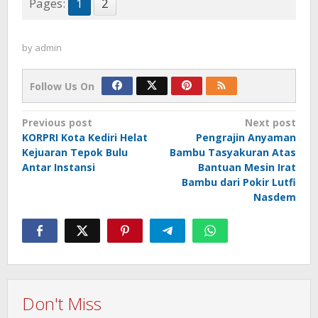
Pages:
1
2
by
admin
Follow Us On
Post
Previous post
Next post
KORPRI Kota Kediri Helat
Pengrajin Anyaman
navigation
Kejuaran Tepok Bulu
Bambu Tasyakuran Atas
Antar Instansi
Bantuan Mesin Irat
Bambu dari Pokir Lutfi
Nasdem
Don't Miss