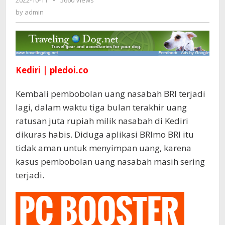
2022-10-11
by
-
5660 Views
Nasabah
admin
by
admin
Lenyap.
Komisi
I
DPRD
Kabupaten
Kediri
Kediri | pledoi.co
Panggil
Pimca
Kembali pembobolan uang nasabah BRI terjadi
BRI
lagi, dalam waktu tiga bulan terakhir uang
Kediri
Beserta
ratusan juta rupiah milik nasabah di Kediri
OJK
dikuras habis. Diduga aplikasi BRImo BRI itu
tidak aman untuk menyimpan uang, karena
kasus pembobolan uang nasabah masih sering
terjadi.