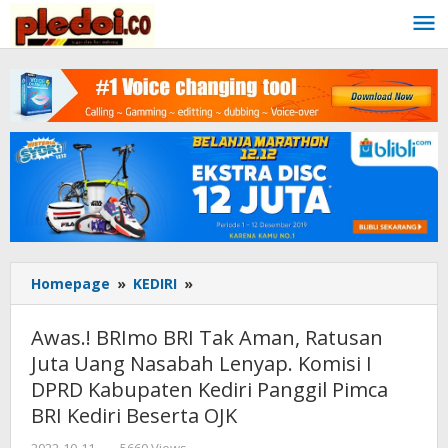
Skip
to
content
Homepage
»
KEDIRI
»
Awas.!
BRImo
BRI
Awas.! BRImo BRI Tak Aman, Ratusan
Tak
Juta Uang Nasabah Lenyap. Komisi I
Aman,
DPRD Kabupaten Kediri Panggil Pimca
Ratusan
Juta
BRI Kediri Beserta OJK
Uang