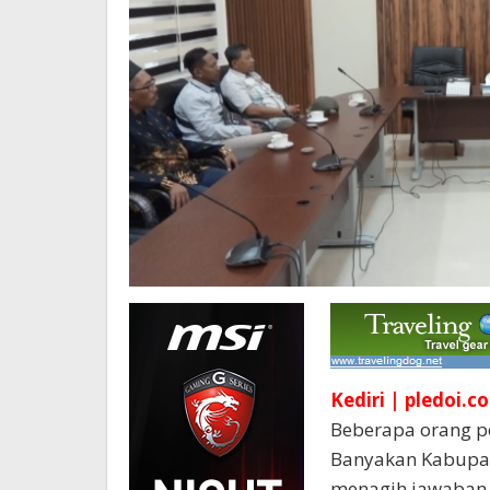
Kediri |
pledoi.co
Beberapa orang p
Banyakan Kabupat
menagih jawaban pi