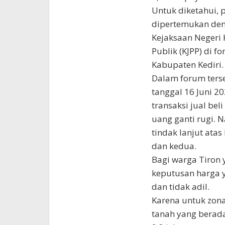
Untuk diketahui, 
dipertemukan den
Kejaksaan Negeri 
Publik (KJPP) di 
Kabupaten Kediri.
Dalam forum ters
tanggal 16 Juni 2
transaksi jual be
uang ganti rugi. 
tindak lanjut ata
dan kedua.
Bagi warga Tiron 
keputusan harga y
dan tidak adil.
Karena untuk zona
tanah yang berada