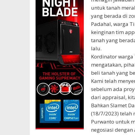
untuk tanah mera
yang berada di zo
Padahal, warga Ti
keinginan tim appr
tanah yang berada
lalu.
Kordinator warga 
mengatakan, pihak
beli tanah yang b
Kami telah menyera
sebelum ada proy
dari appraisal, ki
Bahkan Slamet Da
(18/7/2023) tela
Purwanto untuk m
negosiasi dengan