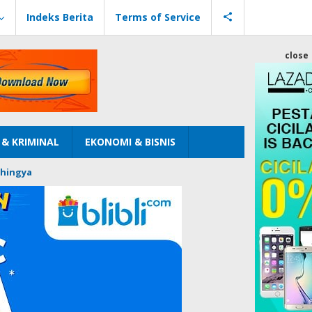
Indeks Berita
Terms of Service
close
& KRIMINAL
EKONOMI & BISNIS
hingya