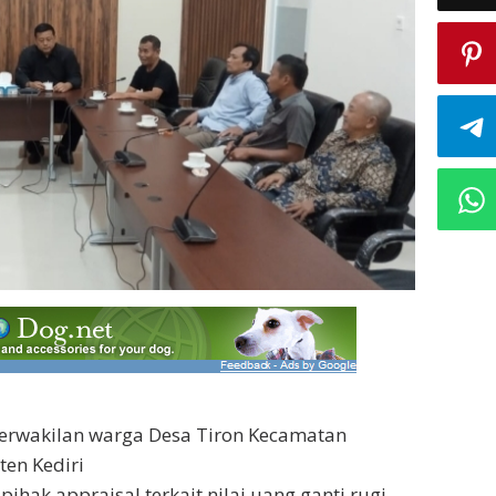
erwakilan warga Desa Tiron Kecamatan
en Kediri
hak appraisal terkait nilai uang ganti rugi