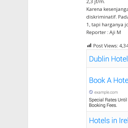
2,3 jt/m.
Karena kesenjangan
diskriminatif. Pa
1, tapi harganya jo
Reporter : Aji M
Post Views:
4,3