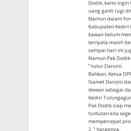
Dodik, kami ingin
uang ganti rugi dit
Namun dalam for
Kabupaten Kediri 
kawan belum men
ternyata masih be
sampai hari ini j
Namun Pak Dodik 
” tutur Daroini.
Bahkan, Ketua DP
Slamet Daroini d
dewan sebagai da
Kediri Tulungagun
Pak Dodik siap me
tuntutan kita sege
mempercepat prose
2, ” harapnya.