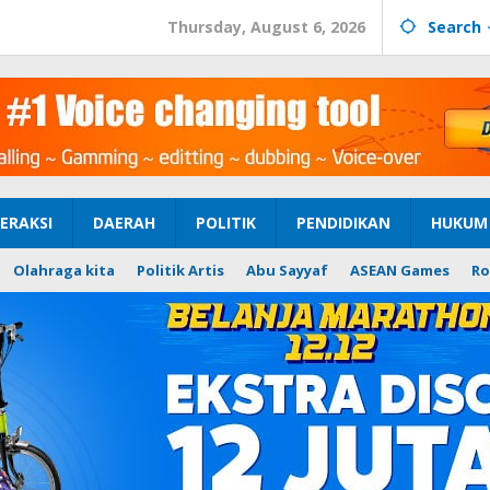
Thursday, August 6, 2026
Search
ERAKSI
DAERAH
POLITIK
PENDIDIKAN
HUKUM 
Olahraga kita
Politik Artis
Abu Sayyaf
ASEAN Games
Ro