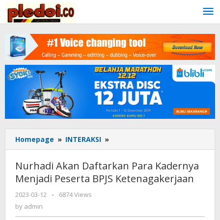
Skip
to
content
Homepage
»
INTERAKSI
»
Nurhadi
Akan
Daftarkan
Nurhadi Akan Daftarkan Para Kadernya
Para
Menjadi Peserta BPJS Ketenagakerjaan
Kadernya
Menjadi
2023-03-12
by
-
6874 Views
Peserta
admin
by
admin
BPJS