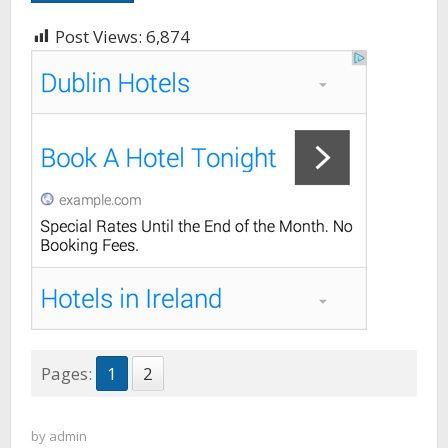
Post Views:
6,874
Pages:
1
2
by
admin