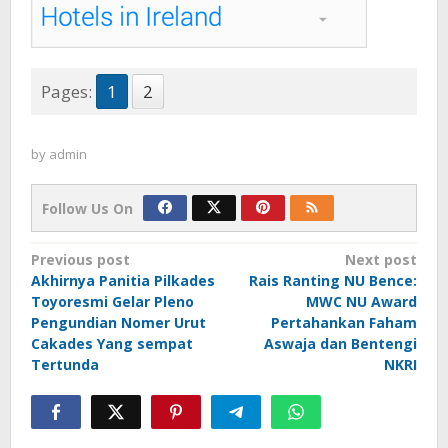
Pages:
1
2
by
admin
Follow Us On
Post
Previous post
Next post
Akhirnya Panitia Pilkades
Rais Ranting NU Bence:
navigation
Toyoresmi Gelar Pleno
MWC NU Award
Pengundian Nomer Urut
Pertahankan Faham
Cakades Yang sempat
Aswaja dan Bentengi
Tertunda
NKRI