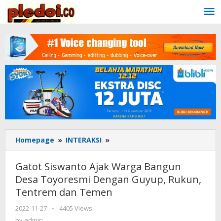
Skip
to
content
Homepage
»
INTERAKSI
»
Gatot
Siswanto
Ajak
Gatot Siswanto Ajak Warga Bangun
Warga
Desa Toyoresmi Dengan Guyup, Rukun,
Bangun
Tentrem dan Temen
Desa
Toyoresmi
2022-11-27
by
-
4405 Views
Dengan
admin
by
admin