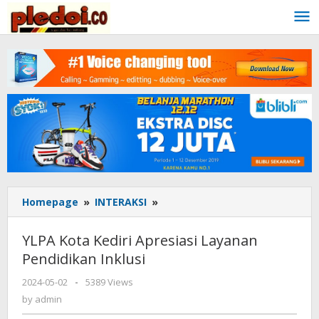
Skip
to
content
Homepage
»
INTERAKSI
»
YLPA
Kota
Kediri
YLPA Kota Kediri Apresiasi Layanan
Apresiasi
Pendidikan Inklusi
Layanan
Pendidikan
2024-05-02
by
-
5389 Views
Inklusi
admin
by
admin