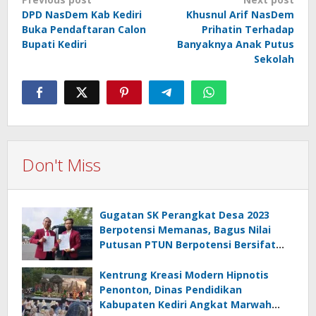
Post
DPD NasDem Kab Kediri
Khusnul Arif NasDem
navigation
Buka Pendaftaran Calon
Prihatin Terhadap
Bupati Kediri
Banyaknya Anak Putus
Sekolah
Don't Miss
Gugatan SK Perangkat Desa 2023
Berpotensi Memanas, Bagus Nilai
Putusan PTUN Berpotensi Bersifat
Erga Omnes
Kentrung Kreasi Modern Hipnotis
Penonton, Dinas Pendidikan
Kabupaten Kediri Angkat Marwah