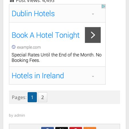
Post Views:
4,493
Pages:
1
2
by
admin