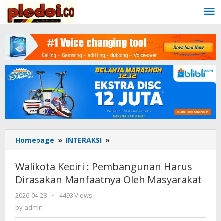
Skip
to
content
Homepage
»
INTERAKSI
»
Walikota
Kediri
:
Walikota Kediri : Pembangunan Harus
Pembangunan
Dirasakan Manfaatnya Oleh Masyarakat
Harus
Dirasakan
2026-04-28
by
-
4493 Views
Manfaatnya
admin
by
admin
Oleh