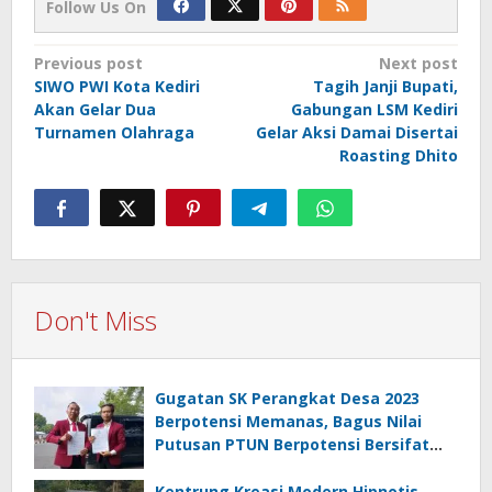
Follow Us On
Post
Previous post
Next post
SIWO PWI Kota Kediri
Tagih Janji Bupati,
navigation
Akan Gelar Dua
Gabungan LSM Kediri
Turnamen Olahraga
Gelar Aksi Damai Disertai
Roasting Dhito
Don't Miss
Gugatan SK Perangkat Desa 2023
Berpotensi Memanas, Bagus Nilai
Putusan PTUN Berpotensi Bersifat
Erga Omnes
Kentrung Kreasi Modern Hipnotis