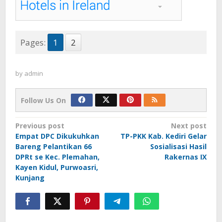
Pages:
1
2
by
admin
Follow Us On
Post
Previous post
Next post
Empat DPC Dikukuhkan
TP-PKK Kab. Kediri Gelar
navigation
Bareng Pelantikan 66
Sosialisasi Hasil
DPRt se Kec. Plemahan,
Rakernas IX
Kayen Kidul, Purwoasri,
Kunjang