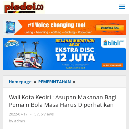
Skip
to
content
Homepage
»
PEMERINTAHAN
»
Wali
Kota
Kediri
Wali Kota Kediri : Asupan Makanan Bagi
:
Pemain Bola Masa Harus Diperhatikan
Asupan
Makanan
2022-07-17
by
-
5756 Views
Bagi
admin
by
admin
Pemain