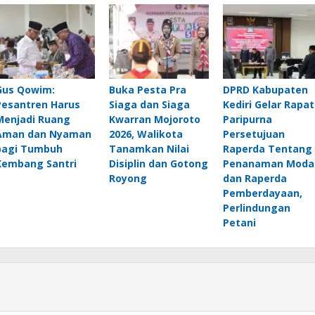
Gus Qowim:
Buka Pesta Pra
DPRD Kabupaten
Pesantren Harus
Siaga dan Siaga
Kediri Gelar Rapat
Menjadi Ruang
Kwarran Mojoroto
Paripurna
Aman dan Nyaman
2026, Walikota
Persetujuan
bagi Tumbuh
Tanamkan Nilai
Raperda Tentang
Kembang Santri
Disiplin dan Gotong
Penanaman Moda
Royong
dan Raperda
Pemberdayaan,
Perlindungan
Petani