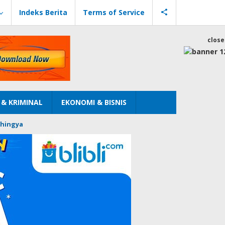
Indeks Berita
Terms of Service
close
& KRIMINAL
EKONOMI & BISNIS
hingya