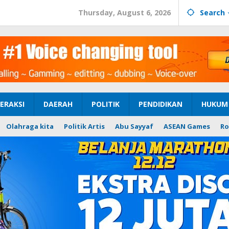
Thursday, August 6, 2026
Search
ERAKSI
DAERAH
POLITIK
PENDIDIKAN
HUKUM 
Olahraga kita
Politik Artis
Abu Sayyaf
ASEAN Games
Ro