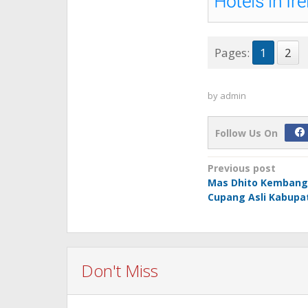
Pages:
1
2
by
admin
Follow Us On
Post
Previous post
Mas Dhito Kembang
navigation
Cupang Asli Kabupat
Don't Miss