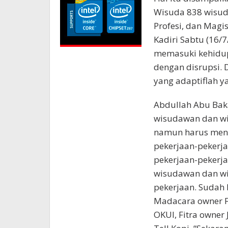
Wisuda 838 wisuda
Profesi, dan Magis
Kadiri Sabtu (16/
memasuki kehidup
dengan disrupsi. 
yang adaptiflah y
Abdullah Abu Baka
wisudawan dan wi
namun harus menc
pekerjaan-pekerja
pekerjaan-pekerja
wisudawan dan wi
pekerjaan. Sudah b
Madacara owner Fe
OKUI, Fitra owner 