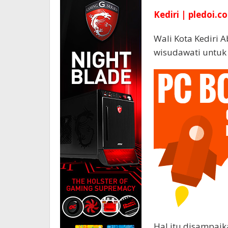
Kediri | pledoi.co
Wali Kota Kediri
wisudawati untuk 
Hal itu disampaik