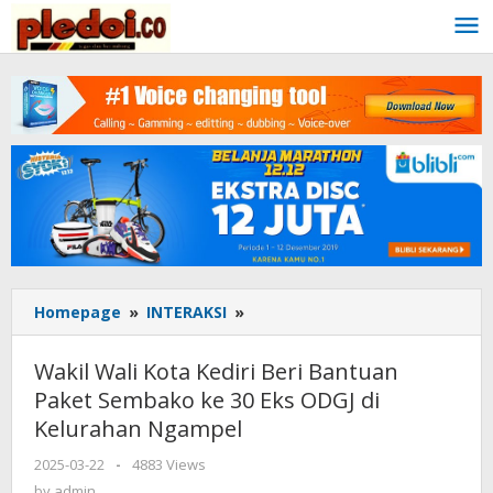
Skip
to
content
Homepage
»
INTERAKSI
»
Wakil
Wali
Kota
Wakil Wali Kota Kediri Beri Bantuan
Kediri
Paket Sembako ke 30 Eks ODGJ di
Beri
Kelurahan Ngampel
Bantuan
Paket
2025-03-22
by
-
4883 Views
Sembako
admin
by
admin