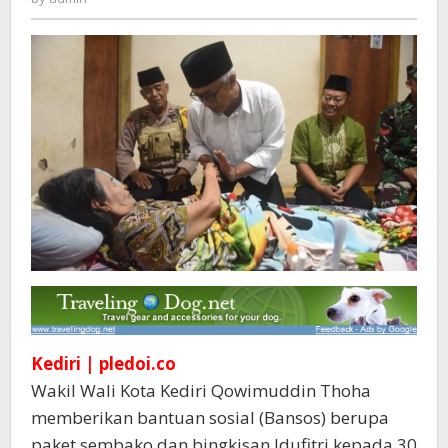
ke
30
Eks
ODGJ
di
Kelurahan
Ngampel
Kediri | pledoi.co
Wakil Wali Kota Kediri Qowimuddin Thoha
memberikan bantuan sosial (Bansos) berupa
paket sembako dan bingkisan Idufitri kepada 30