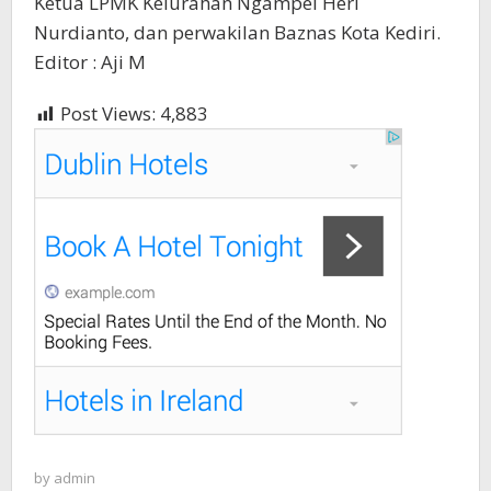
Ketua LPMK Kelurahan Ngampel Heri
Nurdianto, dan perwakilan Baznas Kota Kediri.
Editor : Aji M
Post Views:
4,883
by
admin