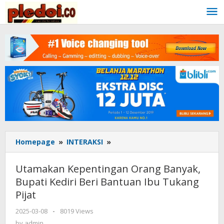
Skip
to
content
Homepage
»
INTERAKSI
»
Utamakan
Kepentingan
Orang
Utamakan Kepentingan Orang Banyak,
Banyak,
Bupati Kediri Beri Bantuan Ibu Tukang
Bupati
Pijat
Kediri
Beri
2025-03-08
by
-
8019 Views
Bantuan
admin
by
admin