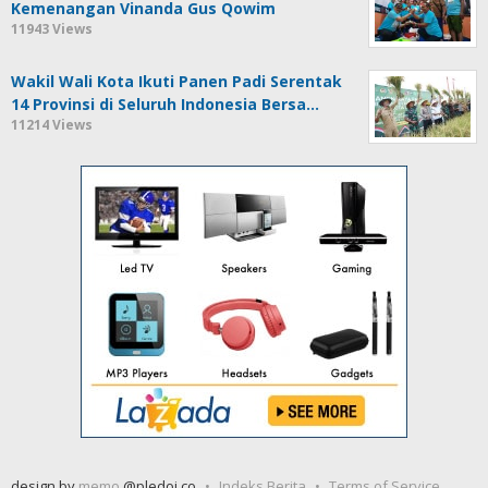
Kemenangan Vinanda Gus Qowim
11943 Views
Wakil Wali Kota Ikuti Panen Padi Serentak
14 Provinsi di Seluruh Indonesia Bersa…
11214 Views
design by
memo
@pledoi.co
Indeks Berita
Terms of Service