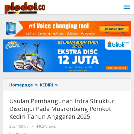
Skip
to
content
Homepage
»
KEDIRI
»
Usulan
Pembangunan
Infra
Usulan Pembangunan Infra Struktur
Struktur
Disetujui Pada Musrenbang Pemkot
Disetujui
Kediri Tahun Anggaran 2025
Pada
Musrenbang
2024-03-07
by
-
4402 Views
Pemkot
admin
by
admin