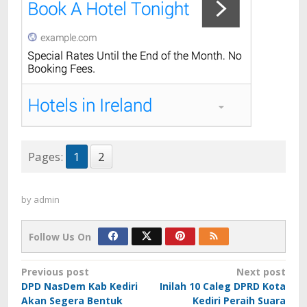
Pages:
1
2
by
admin
Follow Us On
Post
Previous post
Next post
DPD NasDem Kab Kediri
Inilah 10 Caleg DPRD Kota
navigation
Akan Segera Bentuk
Kediri Peraih Suara