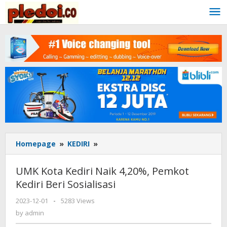
Skip
to
content
Homepage
»
KEDIRI
»
UMK
Kota
Kediri
UMK Kota Kediri Naik 4,20%, Pemkot
Naik
Kediri Beri Sosialisasi
4,20%,
Pemkot
2023-12-01
by
-
5283 Views
Kediri
admin
by
admin
Beri