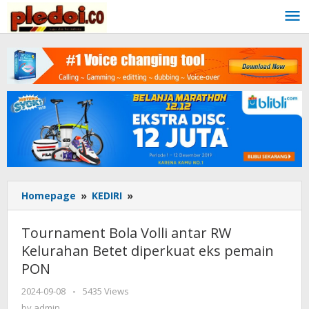
Skip
to
content
Homepage
»
KEDIRI
»
Tournament
Bola
Volli
Tournament Bola Volli antar RW
antar
Kelurahan Betet diperkuat eks pemain
RW
PON
Kelurahan
Betet
2024-09-08
by
-
5435 Views
diperkuat
admin
by
admin