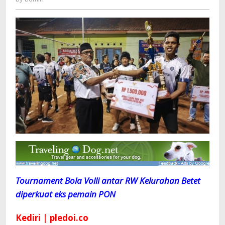
eks
pemain
PON
Tournament Bola Volli antar RW Kelurahan Betet
diperkuat eks pemain PON
Kediri | pledoi.co