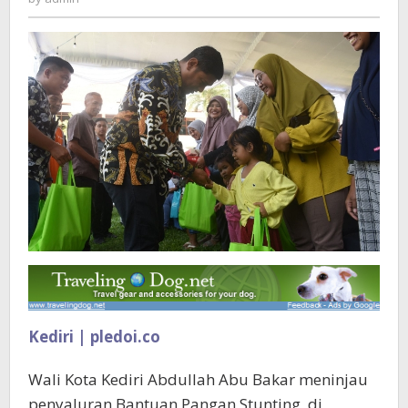
Beri
Makanan
Bergizi
Seimbang
pada
Anak
Kediri | pledoi.co
Wali Kota Kediri Abdullah Abu Bakar meninjau
penyaluran Bantuan Pangan Stunting, di