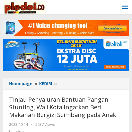
Skip
to
content
Homepage
»
KEDIRI
»
Tinjau
Penyaluran
Bantuan
Tinjau Penyaluran Bantuan Pangan
Pangan
Stunting, Wali Kota Ingatkan Beri
Stunting,
Makanan Bergizi Seimbang pada Anak
Wali
Kota
2023-10-14
by
-
5637 Views
Ingatkan
admin
by
admin