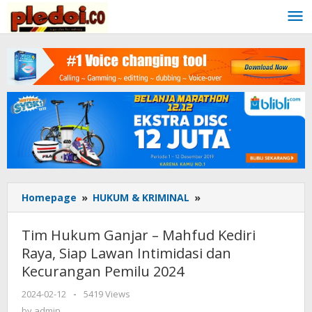
Skip
to
content
Homepage
»
HUKUM & KRIMINAL
»
Tim
Hukum
Ganjar
Tim Hukum Ganjar – Mahfud Kediri
-
Raya, Siap Lawan Intimidasi dan
Mahfud
Kecurangan Pemilu 2024
Kediri
Raya,
2024-02-12
by
-
5419 Views
Siap
admin
by
admin