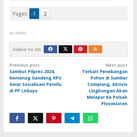
Pages:
1
2
by
admin
Follow Us On
Post
Previous post
Next post
Sambut Pilpres 2024,
Terkait Penebangan
navigation
Kemenag Gandeng KPU
Pohon di Sumber
Gelar Sosialisasi Pemilu
Complang, Aktivis
di PP Lirboyo
Lingkungan Akan
Melapor Ke Polsek
Plosoklaten