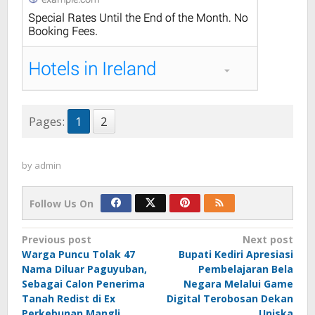
Pages:
1
2
by
admin
Follow Us On
Post
Previous post
Next post
Warga Puncu Tolak 47
Bupati Kediri Apresiasi
navigation
Nama Diluar Paguyuban,
Pembelajaran Bela
Sebagai Calon Penerima
Negara Melalui Game
Tanah Redist di Ex
Digital Terobosan Dekan
Perkebunan Mangli
Uniska