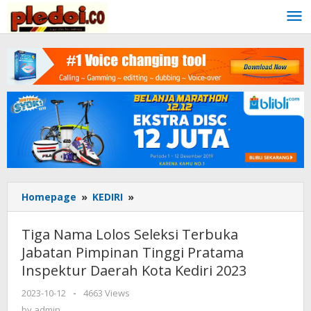
Skip
to
content
Homepage
»
KEDIRI
»
Tiga
Nama
Lolos
Tiga Nama Lolos Seleksi Terbuka
Seleksi
Jabatan Pimpinan Tinggi Pratama
Terbuka
Inspektur Daerah Kota Kediri 2023
Jabatan
Pimpinan
2023-10-12
by
-
4663 Views
Tinggi
admin
by
admin