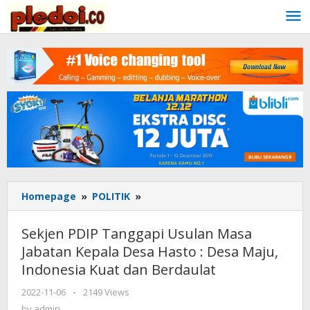
Skip
to
content
Homepage
»
POLITIK
»
Sekjen
PDIP
Tanggapi
Sekjen PDIP Tanggapi Usulan Masa
Usulan
Jabatan Kepala Desa Hasto : Desa Maju,
Masa
Indonesia Kuat dan Berdaulat
Jabatan
Kepala
2022-11-06
by
-
2149 Views
Desa
admin
by
admin