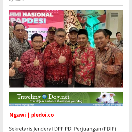
Hasto
:
Desa
Maju,
Indonesia
Kuat
dan
Berdaulat
Ngawi | pledoi.co
Sekretaris Jenderal DPP PDI Perjuangan (PDIP)