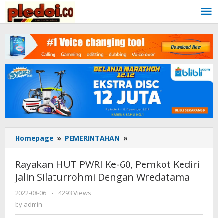
Skip
to
content
Homepage
»
PEMERINTAHAN
»
Rayakan
HUT
PWRI
Rayakan HUT PWRI Ke-60, Pemkot Kediri
Ke-
Jalin Silaturrohmi Dengan Wredatama
60,
Pemkot
2022-08-06
by
-
4293 Views
Kediri
admin
by
admin
Jalin