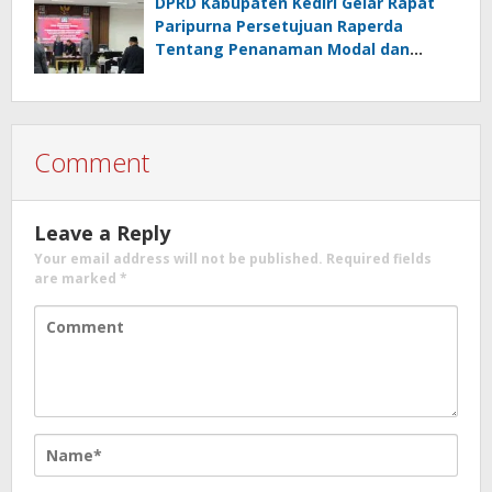
DPRD Kabupaten Kediri Gelar Rapat
Paripurna Persetujuan Raperda
Tentang Penanaman Modal dan
Raperda Pemberdayaan,
Perlindungan Petani
Comment
Leave a Reply
Your email address will not be published.
Required fields
are marked
*