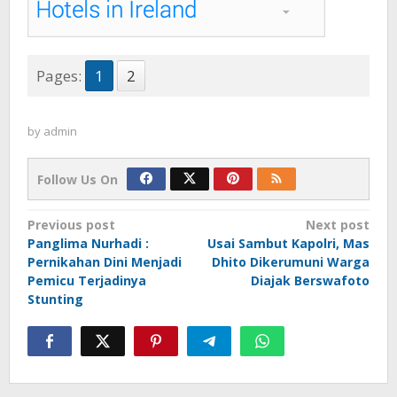
Pages:
1
2
by
admin
Follow Us On
Post
Previous post
Next post
Panglima Nurhadi :
Usai Sambut Kapolri, Mas
navigation
Pernikahan Dini Menjadi
Dhito Dikerumuni Warga
Pemicu Terjadinya
Diajak Berswafoto
Stunting