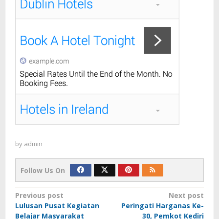
by
admin
Follow Us On
Post
Previous post
Next post
Lulusan Pusat Kegiatan
Peringati Harganas Ke-
navigation
Belajar Masyarakat
30, Pemkot Kediri