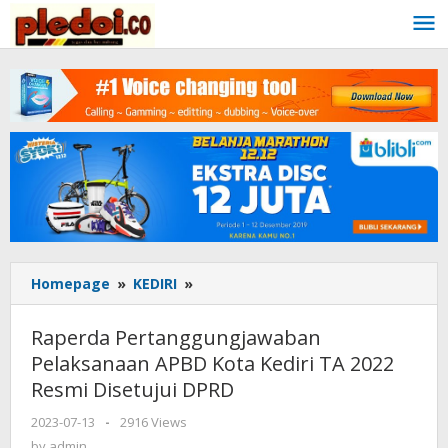
Skip
to
content
Homepage
»
KEDIRI
»
Raperda
Pertanggungjawaban
Pelaksanaan
Raperda Pertanggungjawaban
APBD
Pelaksanaan APBD Kota Kediri TA 2022
Kota
Resmi Disetujui DPRD
Kediri
TA
2023-07-13
by
-
2916 Views
2022
admin
by
admin