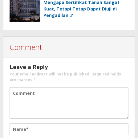
Karno
Mengapa Sertifikat Tanah Sangat
Kuat, Tetapi Tetap Dapat Diuji di
Pengadilan..?
Comment
Leave a Reply
Your email address will not be published.
Required fields
are marked
*