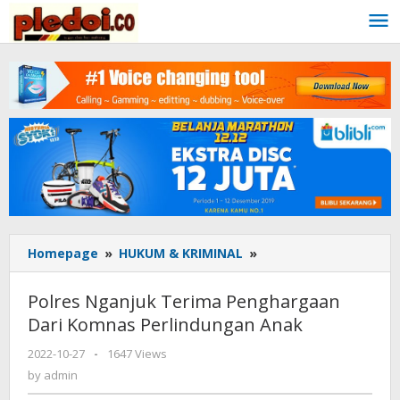
Skip
to
content
Homepage
»
HUKUM & KRIMINAL
»
Polres
Nganjuk
Terima
Polres Nganjuk Terima Penghargaan
Penghargaan
Dari Komnas Perlindungan Anak
Dari
Komnas
2022-10-27
by
-
1647 Views
Perlindungan
admin
by
admin
Anak