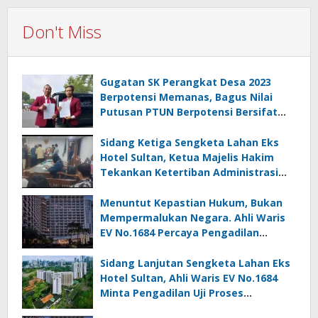
Don't Miss
Gugatan SK Perangkat Desa 2023
Berpotensi Memanas, Bagus Nilai
Putusan PTUN Berpotensi Bersifat
Erga Omnes
Sidang Ketiga Sengketa Lahan Eks
Hotel Sultan, Ketua Majelis Hakim
Tekankan Ketertiban Administrasi
danPenghormatan terhadap Proses
Hukum
Menuntut Kepastian Hukum, Bukan
Mempermalukan Negara. Ahli Waris
EV No.1684 Percaya Pengadilan
Menjadi Ruang Pembuktian Yang Adil
Sidang Lanjutan Sengketa Lahan Eks
Hotel Sultan, Ahli Waris EV No.1684
Minta Pengadilan Uji Proses
Penerbitan HPL Nomor 1/Gelora Bung