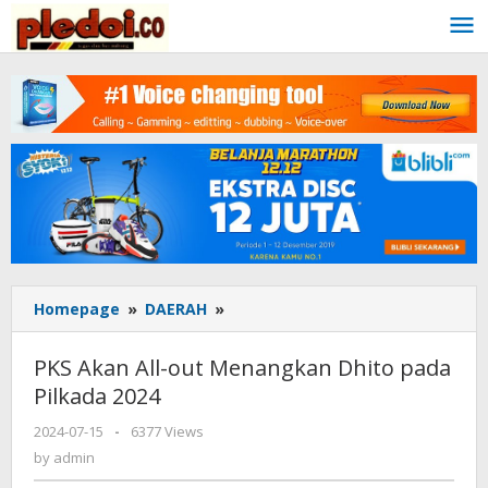
Skip
to
content
Homepage
»
DAERAH
»
PKS
Akan
All-
PKS Akan All-out Menangkan Dhito pada
out
Pilkada 2024
Menangkan
Dhito
2024-07-15
by
-
6377 Views
pada
admin
by
admin
Pilkada