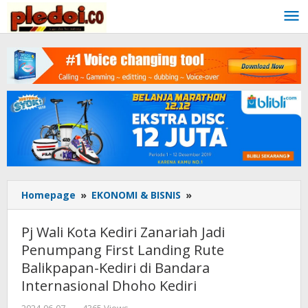
Skip
to
content
Homepage
»
EKONOMI & BISNIS
»
Pj
Wali
Kota
Pj Wali Kota Kediri Zanariah Jadi
Kediri
Penumpang First Landing Rute
Zanariah
Balikpapan-Kediri di Bandara
Jadi
Penumpang
Internasional Dhoho Kediri
First