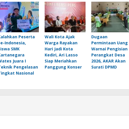
Kalahkan Peserta
Wali Kota Ajak
Dugaan
Se-Indonesia,
Warga Rayakan
Permintaan Uang
Siswa SMK
Hari Jadi Kota
Warnai Pengisian
Kartanegara
Kediri, Ari Lasso
Perangkat Desa
Wates Juara I
Siap Meriahkan
2026, AKAR Akan
Teknik Pengelasan
Panggung Konser
Surati DPMD
Tingkat Nasional