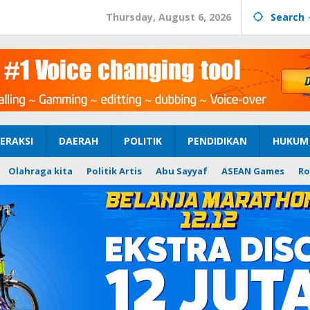
Thursday, August 6, 2026
Search
ERAKSI
DAERAH
POLITIK
PENDIDIKAN
HUKUM 
Olahraga kita
Politik Artis
Abu Sayyaf
ASEAN Games
Ro