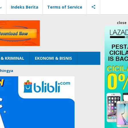
Indeks Berita
Terms of Service
close
& KRIMINAL
EKONOMI & BISNIS
hingya