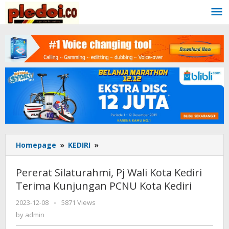
Skip
to
content
Homepage
»
KEDIRI
»
Pererat
Silaturahmi,
Pj
Pererat Silaturahmi, Pj Wali Kota Kediri
Wali
Terima Kunjungan PCNU Kota Kediri
Kota
Kediri
2023-12-08
by
-
5871 Views
Terima
admin
by
admin
Kunjungan