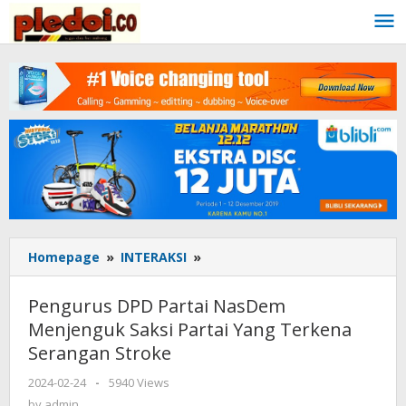
Skip
to
content
Homepage
»
INTERAKSI
»
Pengurus
DPD
Partai
Pengurus DPD Partai NasDem
NasDem
Menjenguk Saksi Partai Yang Terkena
Menjenguk
Serangan Stroke
Saksi
Partai
2024-02-24
by
-
5940 Views
Yang
admin
by
admin