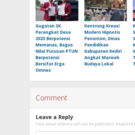
Gugatan SK
Kentrung Kreasi
Perangkat Desa
Modern Hipnotis
2023 Berpotensi
Penonton, Dinas
Memanas, Bagus
Pendidikan
Nilai Putusan PTUN
Kabupaten Kediri
Berpotensi
Angkat Marwah
Bersifat Erga
Budaya Lokal
Omnes
Comment
Leave a Reply
Your email address will not be published.
Required 