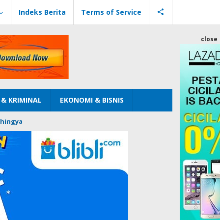
Indeks Berita
Terms of Service
close
& KRIMINAL
EKONOMI & BISNIS
hingya