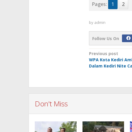
Pages:
1
2
by
admin
Follow Us On
Post
Previous post
WPA Kota Kediri Am
navigation
Dalam Kediri Nite Ca
Don't Miss