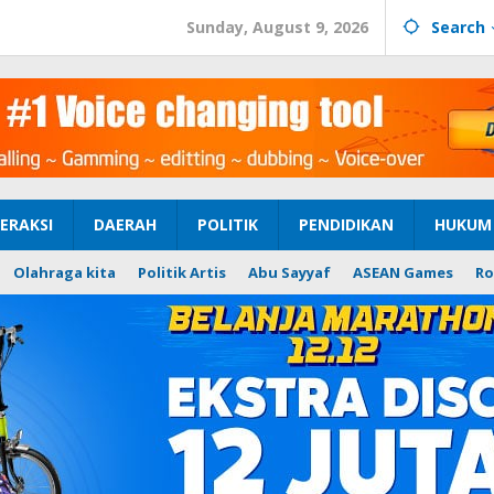
Sunday, August 9, 2026
Search
ERAKSI
DAERAH
POLITIK
PENDIDIKAN
HUKUM 
Olahraga kita
Politik Artis
Abu Sayyaf
ASEAN Games
Ro