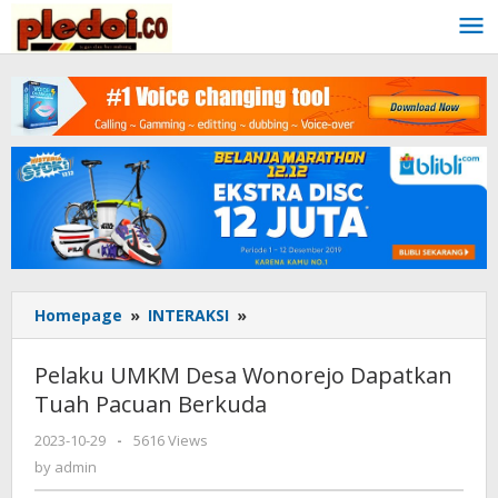
Skip
to
content
Homepage
»
INTERAKSI
»
Pelaku
UMKM
Desa
Pelaku UMKM Desa Wonorejo Dapatkan
Wonorejo
Tuah Pacuan Berkuda
Dapatkan
Tuah
2023-10-29
by
-
5616 Views
Pacuan
admin
by
admin
Berkuda