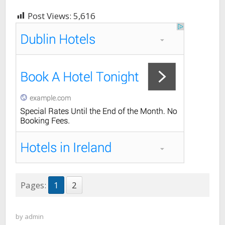
Post Views:
5,616
Pages:
1
2
by
admin