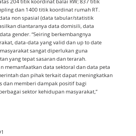
atas 204 titik koordinat balai RW; 837 titik
pling dan 1400 titik koordinat rumah RT.
ta non spasial (data tabular/statistik
asilkan diantaranya data domisili, data
data gender. “Seiring berkembangnya
kat, data-data yang valid dan up to date
 masyarakat sangat diperlukan guna
an yang tepat sasaran dan terarah.
n memanfaatkan data sektoral dan data peta
emerintah dan pihak terkait dapat meningkatkan
itas dan memberi dampak positif bagi
erbagai sektor kehidupan masyarakat,”
91