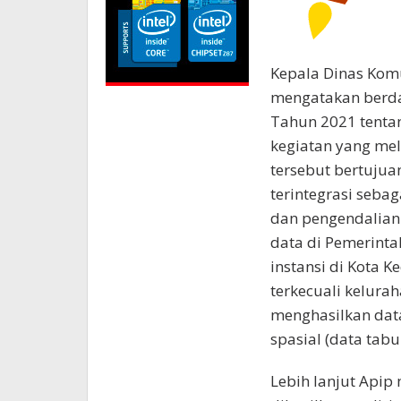
Kepala Dinas Kom
mengatakan berda
Tahun 2021 tentan
kegiatan yang mel
tersebut bertuju
terintegrasi seba
dan pengendalian
data di Pemerinta
instansi di Kota K
terkecuali kelurah
menghasilkan data
spasial (data tabul
Lebih lanjut Apip