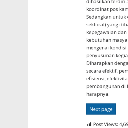
dihasilkan terdiri 
koordinat pos kam
Sedangkan untuk da
sektoral) yang dih
kepegawaian dan 
kebutuhan masyara
mengenai kondisi
penyusunan kegiat
Diharapkan denga
secara efektif, p
efisiensi, efektiv
pembangunan di b
harapnya.
Next page
Post Views:
4,6