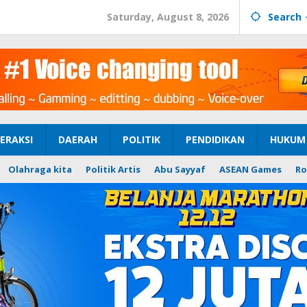
Saturday, August 8, 2026
Search
ERAKSI
DAERAH
POLITIK
PENDIDIKAN
HUKUM 
Olahraga kita
Politik Artis
Abu Sayyaf
ASEAN Games
Ro