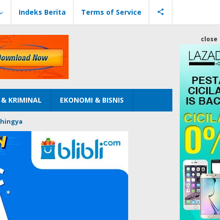
Indeks Berita
Terms of Service
close
& KRIMINAL
EKONOMI & BISNIS
hingya