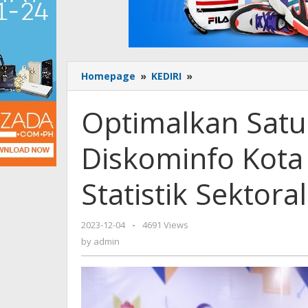
Homepage
»
KEDIRI
»
Optimalkan
Satu
Data
Optimalkan Satu 
di
Kelurahan,
Diskominfo Kota K
Diskominfo
Kota
Kediri
Statistik Sektoral
Beri
Sosialisasi
Statistik
2023-12-04
by
-
4691 Views
Sektoral
admin
by
admin