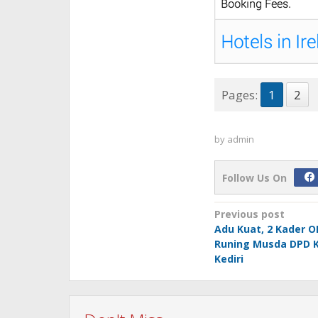
Pages:
1
2
by
admin
Follow Us On
Post
Previous post
Adu Kuat, 2 Kader O
navigation
Runing Musda DPD K
Kediri