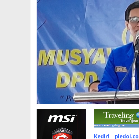
Kediri | pledoi.co