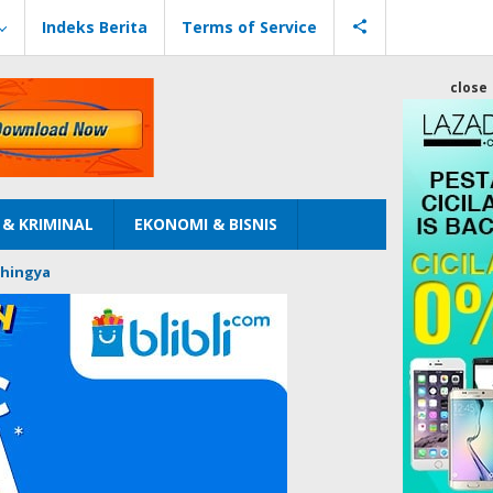
Indeks Berita
Terms of Service
close
& KRIMINAL
EKONOMI & BISNIS
hingya