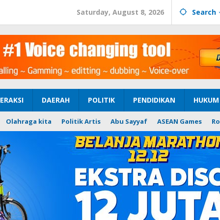
Saturday, August 8, 2026
Search
ERAKSI
DAERAH
POLITIK
PENDIDIKAN
HUKUM 
Olahraga kita
Politik Artis
Abu Sayyaf
ASEAN Games
Ro