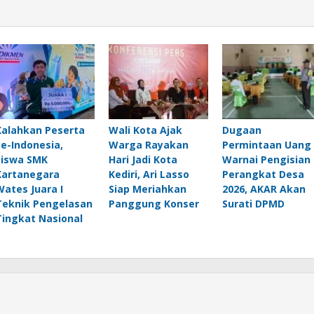
Kalahkan Peserta
Wali Kota Ajak
Dugaan
Se-Indonesia,
Warga Rayakan
Permintaan Uang
Siswa SMK
Hari Jadi Kota
Warnai Pengisian
Kartanegara
Kediri, Ari Lasso
Perangkat Desa
Wates Juara I
Siap Meriahkan
2026, AKAR Akan
Teknik Pengelasan
Panggung Konser
Surati DPMD
Tingkat Nasional