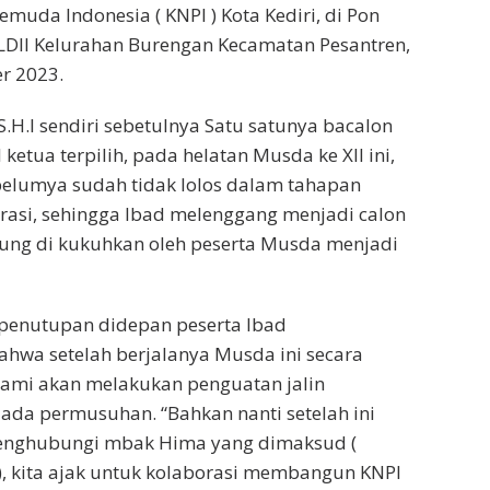
muda Indonesia ( KNPI ) Kota Kediri, di Pon
LDII Kelurahan Burengan Kecamatan Pesantren,
r 2023.
S.H.I sendiri sebetulnya Satu satunya bacalon
 ketua terpilih, pada helatan Musda ke XII ini,
elumya sudah tidak lolos dalam tahapan
strasi, sehingga Ibad melenggang menjadi calon
sung di kukuhkan oleh peserta Musda menjadi
enutupan didepan peserta Ibad
hwa setelah berjalanya Musda ini secara
 kami akan melakukan penguatan jalin
ada permusuhan. “Bahkan nanti setelah ini
enghubungi mbak Hima yang dimaksud (
), kita ajak untuk kolaborasi membangun KNPI