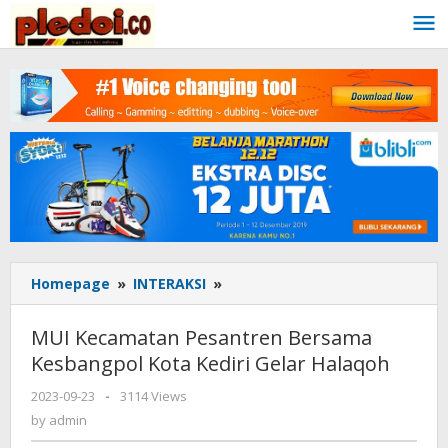
Skip
to
content
Homepage
»
INTERAKSI
»
MUI
Kecamatan
Pesantren
MUI Kecamatan Pesantren Bersama
Bersama
Kesbangpol Kota Kediri Gelar Halaqoh
Kesbangpol
Kota
2023-09-23
by
-
3114 Views
Kediri
admin
by
admin
Gelar