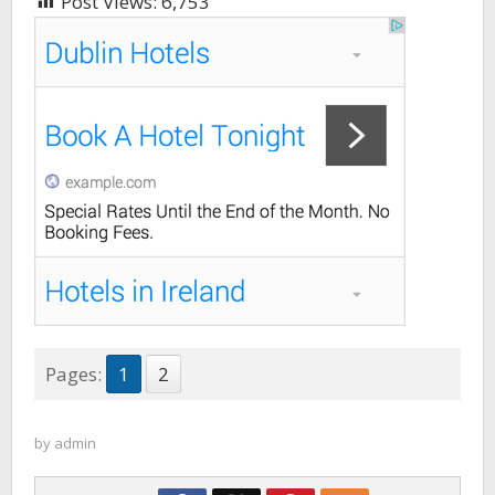
Post Views:
6,753
Pages:
1
2
by
admin