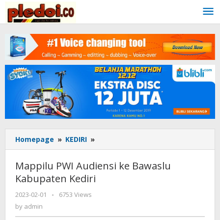
Skip
to
content
Homepage
»
KEDIRI
»
Mappilu
PWI
Audiensi
Mappilu PWI Audiensi ke Bawaslu
ke
Kabupaten Kediri
Bawaslu
Kabupaten
2023-02-01
by
-
6753 Views
Kediri
admin
by
admin