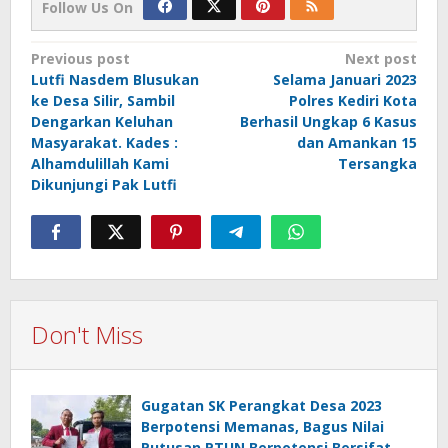
Follow Us On
Post
Previous post
Next post
Lutfi Nasdem Blusukan
Selama Januari 2023
navigation
ke Desa Silir, Sambil
Polres Kediri Kota
Dengarkan Keluhan
Berhasil Ungkap 6 Kasus
Masyarakat. Kades :
dan Amankan 15
Alhamdulillah Kami
Tersangka
Dikunjungi Pak Lutfi
Don't Miss
Gugatan SK Perangkat Desa 2023
Berpotensi Memanas, Bagus Nilai
Putusan PTUN Berpotensi Bersifat