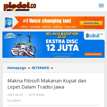
Skip
to
content
Homepage
»
INTERAKSI
»
Makna
Filosofi
Makanan
Makna Filosofi Makanan Kupat dan
Kupat
Lepet Dalam Tradisi Jawa
dan
Lepet
2023-04-29
by
-
6315 Views
Dalam
admin
by
admin
Tradisi