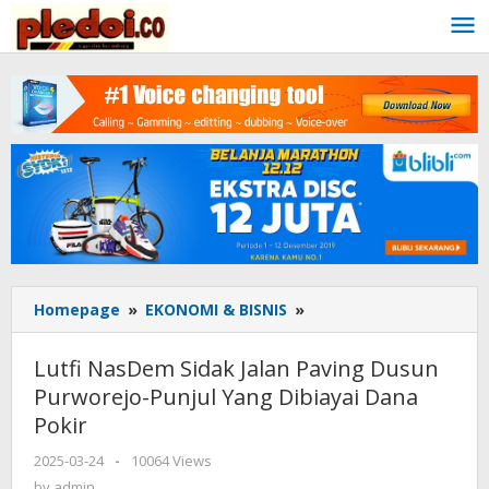
Skip
to
content
Homepage
»
EKONOMI & BISNIS
»
Lutfi
NasDem
Sidak
Lutfi NasDem Sidak Jalan Paving Dusun
Jalan
Purworejo-Punjul Yang Dibiayai Dana
Paving
Pokir
Dusun
Purworejo-
2025-03-24
by
-
10064 Views
Punjul
admin
by
admin