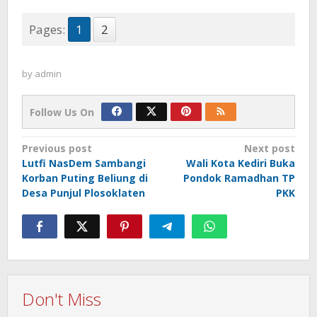
Pages:
1
2
by
admin
Follow Us On
Post
Previous post
Next post
Lutfi NasDem Sambangi
Wali Kota Kediri Buka
navigation
Korban Puting Beliung di
Pondok Ramadhan TP
Desa Punjul Plosoklaten
PKK
Don't Miss