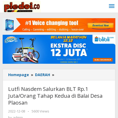
Skip
to
content
Homepage
»
DAERAH
»
Lutfi
Nasdem
Salurkan
Lutfi Nasdem Salurkan BLT Rp.1
BLT
Juta/Orang Tahap Kedua di Balai Desa
Rp.1
Plaosan
Juta/Orang
Tahap
2022-12-08
by
-
5600 Views
Kedua
admin
by
admin