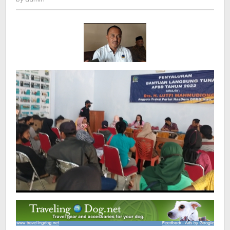
di
Balai
Desa
Plaosan