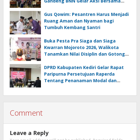
Gandeng BNN Gelar Aksi Bersama
Cegah Narkoba
Gus Qowim: Pesantren Harus Menjadi
Ruang Aman dan Nyaman bagi
Tumbuh Kembang Santri
Buka Pesta Pra Siaga dan Siaga
Kwarran Mojoroto 2026, Walikota
Tanamkan Nilai Disiplin dan Gotong
Royong
DPRD Kabupaten Kediri Gelar Rapat
Paripurna Persetujuan Raperda
Tentang Penanaman Modal dan
Raperda Pemberdayaan,
Perlindungan Petani
Comment
Leave a Reply