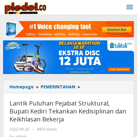
Skip
to
content
Homepage
»
PEMERINTAHAN
»
Lantik
Puluhan
Pejabat
Lantik Puluhan Pejabat Struktural,
Struktural,
Bupati Kediri Tekankan Kedisiplinan dan
Bupati
Keikhlasan Bekerja
Kediri
Tekankan
2022-09-20
by
-
4959 Views
Kedisiplinan
admin
by
admin