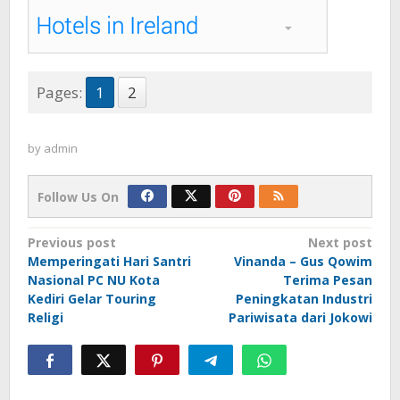
Pages:
1
2
by
admin
Follow Us On
Post
Previous post
Next post
Memperingati Hari Santri
Vinanda – Gus Qowim
navigation
Nasional PC NU Kota
Terima Pesan
Kediri Gelar Touring
Peningkatan Industri
Religi
Pariwisata dari Jokowi