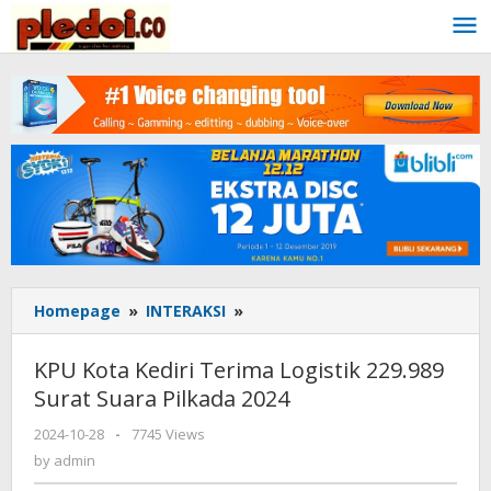
Skip
to
content
Homepage
»
INTERAKSI
»
KPU
Kota
Kediri
KPU Kota Kediri Terima Logistik 229.989
Terima
Surat Suara Pilkada 2024
Logistik
229.989
2024-10-28
by
-
7745 Views
Surat
admin
by
admin
Suara