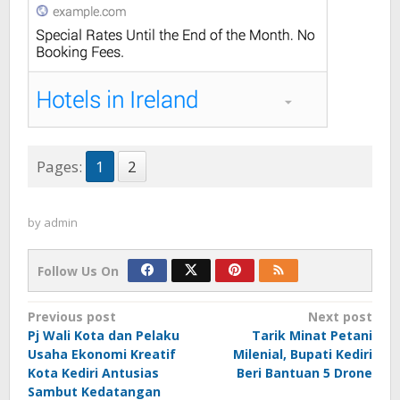
Pages:
1
2
by
admin
Follow Us On
Post
Previous post
Next post
Pj Wali Kota dan Pelaku
Tarik Minat Petani
navigation
Usaha Ekonomi Kreatif
Milenial, Bupati Kediri
Kota Kediri Antusias
Beri Bantuan 5 Drone
Sambut Kedatangan