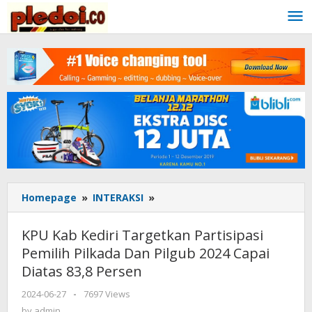
Skip
to
content
Homepage
»
INTERAKSI
»
KPU
Kab
Kediri
KPU Kab Kediri Targetkan Partisipasi
Targetkan
Pemilih Pilkada Dan Pilgub 2024 Capai
Partisipasi
Diatas 83,8 Persen
Pemilih
Pilkada
2024-06-27
by
-
7697 Views
Dan
admin
by
admin