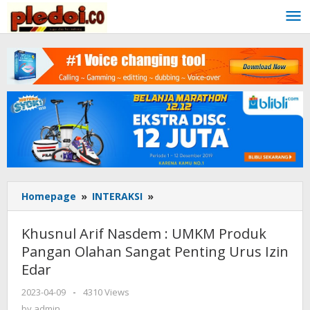
Skip
to
content
Homepage
»
INTERAKSI
»
Khusnul
Arif
Nasdem
Khusnul Arif Nasdem : UMKM Produk
:
Pangan Olahan Sangat Penting Urus Izin
UMKM
Edar
Produk
Pangan
2023-04-09
by
-
4310 Views
Olahan
admin
by
admin