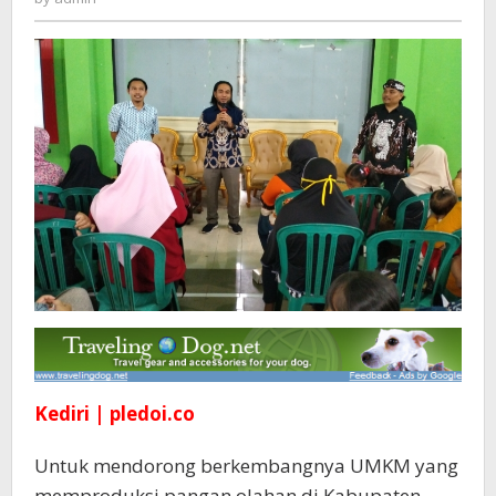
Sangat
Penting
Urus
Izin
Edar
Kediri | pledoi.co
Untuk mendorong berkembangnya UMKM yang
memproduksi pangan olahan di Kabupaten