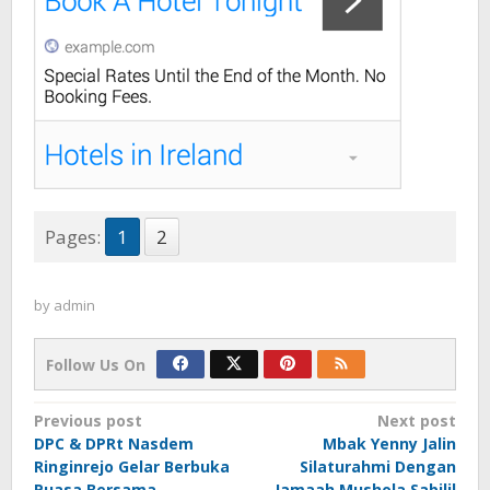
Pages:
1
2
by
admin
Follow Us On
Post
Previous post
Next post
DPC & DPRt Nasdem
Mbak Yenny Jalin
navigation
Ringinrejo Gelar Berbuka
Silaturahmi Dengan
Puasa Bersama
Jamaah Mushola Sabilil