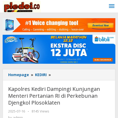
Skip
to
content
Homepage
»
KEDIRI
»
Kapolres
Kediri
Dampingi
Kapolres Kediri Dampingi Kunjungan
Kunjungan
Menteri Pertanian RI di Perkebunan
Menteri
Djengkol Plosoklaten
Pertanian
RI
2025-07-16
by
-
8145 Views
di
admin
by
admin