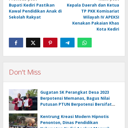
Post
Bupati Kediri Pastikan
Kepala Daerah dan Ketua
navigation
Kawal Pendidikan Anak di
TP PKK Komisariat
Sekolah Rakyat
Wilayah IV APEKSI
Kenakan Pakaian Khas
Kota Kediri
Don't Miss
Gugatan SK Perangkat Desa 2023
Berpotensi Memanas, Bagus Nilai
Putusan PTUN Berpotensi Bersifat
Erga Omnes
Kentrung Kreasi Modern Hipnotis
Penonton, Dinas Pendidikan