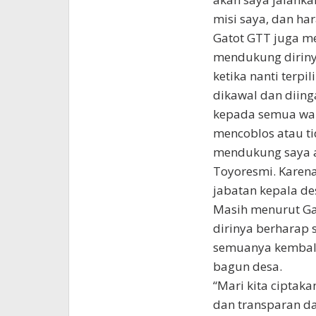
misi saya, dan ha
Gatot GTT juga m
mendukung dirinya
ketika nanti terpi
dikawal dan diing
kepada semua war
mencoblos atau ti
mendukung saya ap
Toyoresmi. Karen
jabatan kepala des
Masih menurut Gat
dirinya berharap 
semuanya kembali
bagun desa.
“Mari kita ciptak
dan transparan d