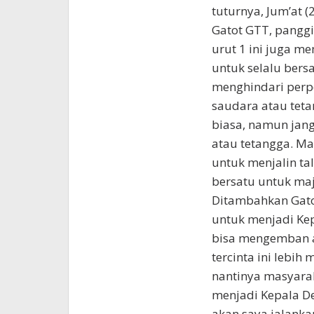
tuturnya, Jum’at (
Gatot GTT, pangg
urut 1 ini juga m
untuk selalu bers
menghindari perp
saudara atau teta
biasa, namun jan
atau tetangga. Mar
untuk menjalin ta
bersatu untuk maj
Ditambahkan Gato
untuk menjadi Kep
bisa mengemban a
tercinta ini lebih 
nantinya masyara
menjadi Kepala De
akan saya jalanka