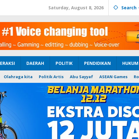
Saturday, August 8, 2026
Search
ERAKSI
DAERAH
POLITIK
PENDIDIKAN
HUKUM 
Olahraga kita
Politik Artis
Abu Sayyaf
ASEAN Games
Ro