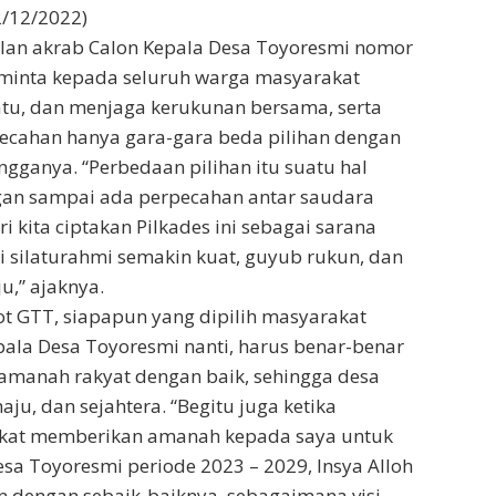
2/12/2022)
ilan akrab Calon Kepala Desa Toyoresmi nomor
eminta kepada seluruh warga masyarakat
atu, dan menjaga kerukunan bersama, serta
ecahan hanya gara-gara beda pilihan dengan
ngganya. “Perbedaan pilihan itu suatu hal
gan sampai ada perpecahan antar saudara
i kita ciptakan Pilkades ini sebagai sarana
li silaturahmi semakin kuat, guyub rukun, dan
u,” ajaknya.
t GTT, siapapun yang dipilih masyarakat
ala Desa Toyoresmi nanti, harus benar-benar
manah rakyat dengan baik, sehingga desa
maju, dan sejahtera. “Begitu juga ketika
kat memberikan amanah kepada saya untuk
sa Toyoresmi periode 2023 – 2029, Insya Alloh
n dengan sebaik-baiknya, sebagaimana visi