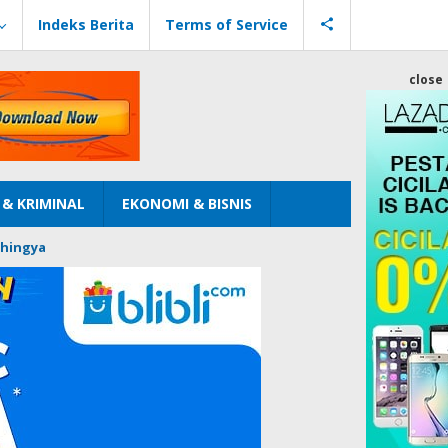
Indeks Berita
Terms of Service
close
& KRIMINAL
EKONOMI & BISNIS
hingya