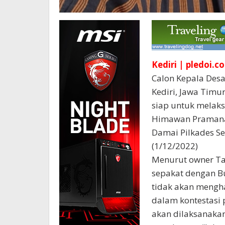
Kediri | pledoi.co
Calon Kepala Des
Kediri, Jawa Timu
siap untuk melaks
Himawan Pramana,
Damai Pilkades Se
(1/12/2022)
Menurut owner Tah
sepakat dengan Bu
tidak akan mengh
dalam kontestasi p
akan dilaksanaka