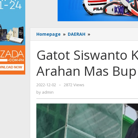
Homepage
»
DAERAH
»
Gatot
Siswanto
Komitmen
Gatot Siswanto
Laksanakan
Arahan
Arahan Mas Bup
Mas
Bup
2022-12-02
by
-
2872 Views
admin
by
admin