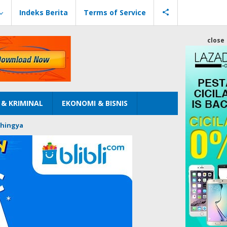
Indeks Berita
Terms of Service
close
& KRIMINAL
EKONOMI & BISNIS
hingya