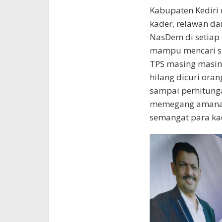
Kabupaten Kediri
kader, relawan d
NasDem di setiap 
mampu mencari s
TPS masing masin
hilang dicuri ora
sampai perhitunga
memegang amanah i
semangat para kad