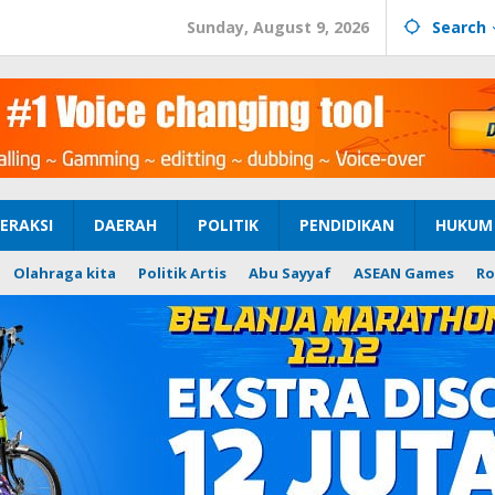
Sunday, August 9, 2026
Search
ERAKSI
DAERAH
POLITIK
PENDIDIKAN
HUKUM 
Olahraga kita
Politik Artis
Abu Sayyaf
ASEAN Games
Ro