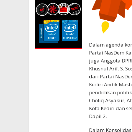
Dalam agenda kons
Partai NasDem Kab
juga Anggota DPRD
Khusnul Arif. S. S
dari Partai NasDe
Kediri Andik Mash
pendidikan politi
Choliq Asyakur, Al
Kota Kediri dan s
Dapil 2.
Dalam Konsolidas