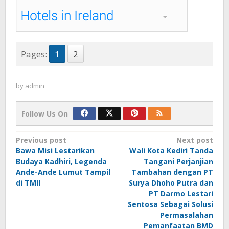
Pages:
1
2
by
admin
Follow Us On
Post
Previous post
Next post
Bawa Misi Lestarikan
Wali Kota Kediri Tanda
navigation
Budaya Kadhiri, Legenda
Tangani Perjanjian
Ande-Ande Lumut Tampil
Tambahan dengan PT
di TMII
Surya Dhoho Putra dan
PT Darmo Lestari
Sentosa Sebagai Solusi
Permasalahan
Pemanfaatan BMD