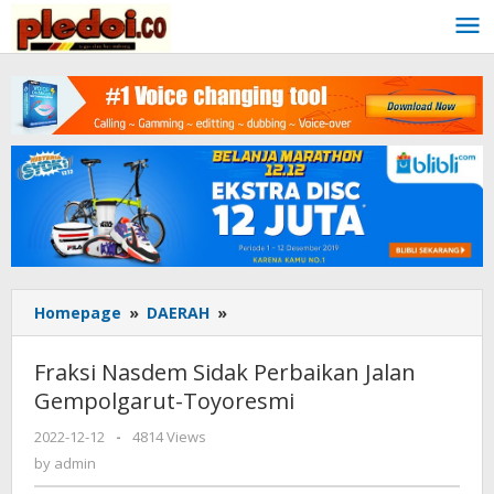
Skip
to
content
Homepage
»
DAERAH
»
Fraksi
Nasdem
Sidak
Fraksi Nasdem Sidak Perbaikan Jalan
Perbaikan
Gempolgarut-Toyoresmi
Jalan
Gempolgarut-
2022-12-12
by
-
4814 Views
Toyoresmi
admin
by
admin