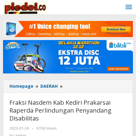
Skip
to
content
Homepage
»
DAERAH
»
Fraksi
Nasdem
Kab
Fraksi Nasdem Kab Kediri Prakarsai
Kediri
Raperda Perlindungan Penyandang
Prakarsai
Disabilitas
Raperda
Perlindungan
2023-01-24
by
-
6158 Views
Penyandang
admin
by
admin