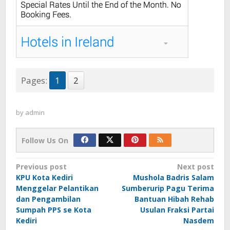
Pages:
1
2
by
admin
Follow Us On
Post
Previous post
Next post
KPU Kota Kediri
Mushola Badris Salam
navigation
Menggelar Pelantikan
Sumberurip Pagu Terima
dan Pengambilan
Bantuan Hibah Rehab
Sumpah PPS se Kota
Usulan Fraksi Partai
Kediri
Nasdem